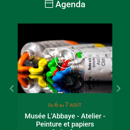
Agenda
22 juin 2026
16 juin 2
6
7
AOÛT
Du
au
Visite guidée en
Fête de la
Musée L'Abbaye - Atelier -
canoë en Bocage
en Boc
Bressuirais
Bressui
Peinture et papiers
Pat