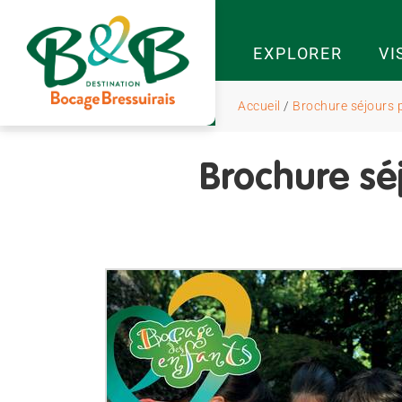
EXPLORER
VI
Accueil
/
Brochure séjours p
Brochure séj