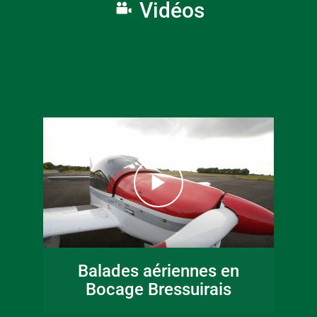
Vidéos
16 juin 2026
Fête de la musique
Balades aériennes en
en Bocage
Bocage Bressuirais
Bressuirais