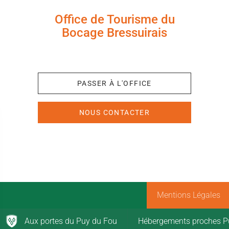
Office de Tourisme du
Bocage Bressuirais
+33 (0)5 49 65 10 27
PASSER À L'OFFICE
NOUS CONTACTER
Mentions Légales
Aux portes du Puy du Fou
Hébergements proches P