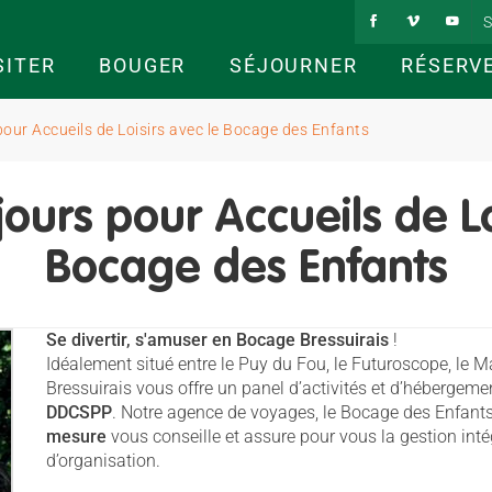
S
SITER
BOUGER
SÉJOURNER
RÉSERV
our Accueils de Loisirs avec le Bocage des Enfants
ours pour Accueils de Lo
Bocage des Enfants
Se divertir, s'amuser en Bocage Bressuirais
!
Idéalement situé entre le Puy du Fou, le Futuroscope, le Ma
Bressuirais vous offre un panel d’activités et d’hébergeme
DDCSPP
. Notre agence de voyages, le Bocage des Enfants
mesure
vous conseille et assure pour vous la gestion inté
d’organisation.