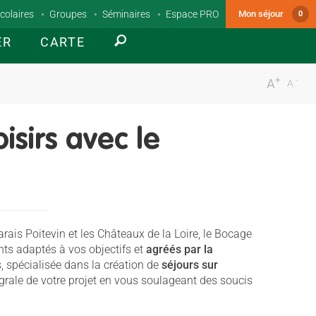
colaires
Groupes
Séminaires
Espace PRO
Mon séjour
0
ER
CARTE
+
-
A
A
isirs avec le
rais Poitevin et les Châteaux de la Loire, le Bocage
nts adaptés à vos objectifs et
agréés par la
, spécialisée dans la création de
séjours sur
grale de votre projet en vous soulageant des soucis