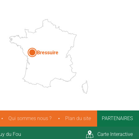
DEUX-SÈVRES
Paris
Bressuire
Qui sommes nous ?
Plan du site
PARTENAIRES
uy du Fou
Carte Interactive