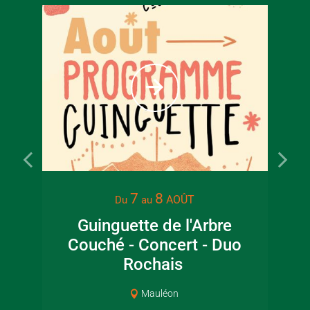
À partir
6
€
Tarif ple
7
8
AOÛT
Du
au
Guinguette de l'Arbre
Lec
Couché - Concert - Duo
jar
Rochais
Mauléon