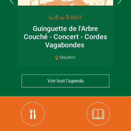
8
9
AOÛT
Du
au
Guinguette de l'Arbre
Couché - Concert - Cordes
ar
Vagabondes
Mauléon
Voir tout l'agenda