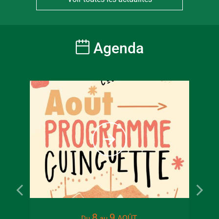
Agenda
8
9
AOÛT
Du
au