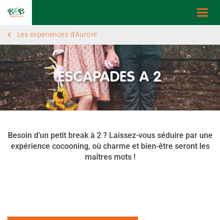
Togg
navi
Les expériences d'Aurore
ESCAPADES A 2
Besoin d’un petit break à 2 ? Laissez-vous séduire par une
expérience cocooning, où charme et bien-être seront les
maîtres mots !