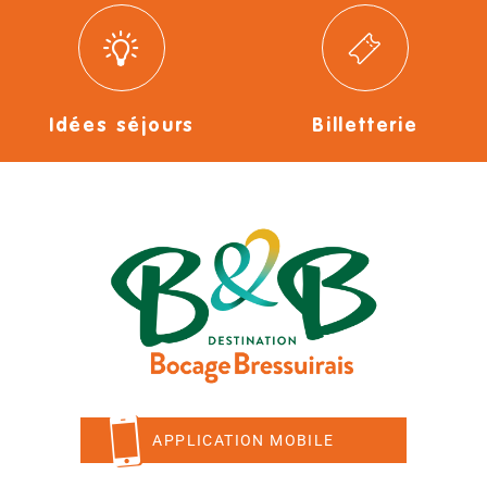
Idées séjours
Billetterie
APPLICATION MOBILE