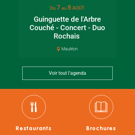
7
8
AOÛT
Du
au
Guinguette de l'Arbre
Lec
Couché - Concert - Duo
jar
Rochais
Mauléon
Voir tout l'agenda
Restaurants
Brochures