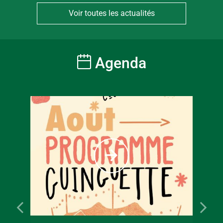
Voir toutes les actualités
Agenda
À partir
6
€
Tarif ple