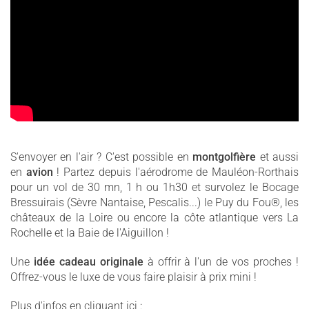
S'envoyer en l'air ? C'est possible en
montgolfière
et aussi
en
avion
! Partez depuis l'aérodrome de Mauléon-Rorthais
pour un vol de 30 mn, 1 h ou 1h30 et survolez le Bocage
Bressuirais (Sèvre Nantaise, Pescalis...) le Puy du Fou®, les
châteaux de la Loire ou encore la côte atlantique vers La
Rochelle et la Baie de l'Aiguillon !
Une
idée cadeau originale
à offrir à l'un de vos proches !
Offrez-vous le luxe de vous faire plaisir à prix mini !
Plus d'infos en cliquant ici :