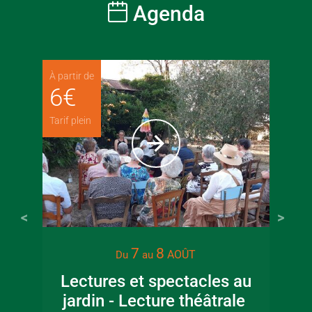
Agenda
À partir de
6
€
Tarif plein
7
8
AOÛT
Du
au
Lectures et spectacles au
jardin - Lecture théâtrale
Co