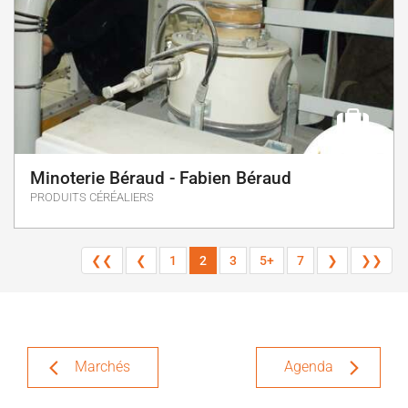
Minoterie Béraud - Fabien Béraud
PRODUITS CÉRÉALIERS
❮❮
❮
1
2
3
5+
7
❯
❯❯
Marchés
Agenda