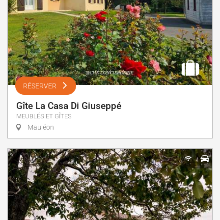
RÉSERVER
Gîte La Casa Di Giuseppé
MEUBLÉS ET GÎTES
Mauléon