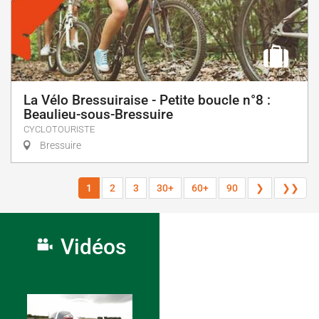
La Vélo Bressuiraise - Petite boucle n°8 :
Beaulieu-sous-Bressuire
CYCLOTOURISTE
Bressuire
1
2
3
30+
60+
90
❯
❯❯
Vidéos