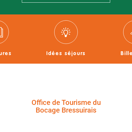
ures
Idées séjours
Bill
Office de Tourisme du
Bocage Bressuirais
+33 (0)5 49 65 10 27