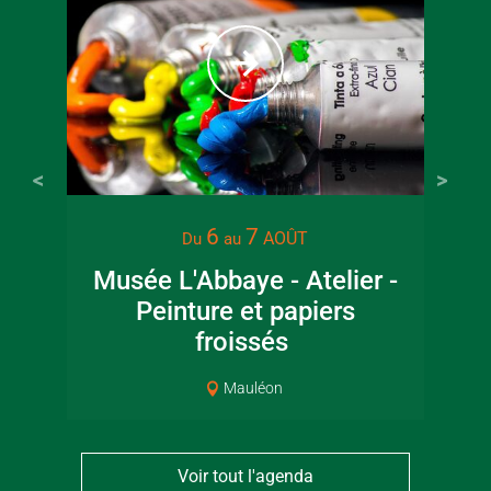
22 juin 2026
16 juin 2
6
7
AOÛT
Du
au
Visite guidée en
Fête de la
Musée L'Abbaye - Atelier -
Ma
canoë en Bocage
en Boc
Peinture et papiers
Bressuirais
Bressui
froissés
Mauléon
Voir tout l'agenda