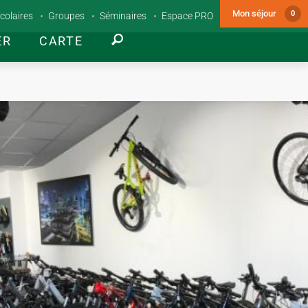
Mon séjour
0
colaires
Groupes
Séminaires
Espace PRO
ER
CARTE