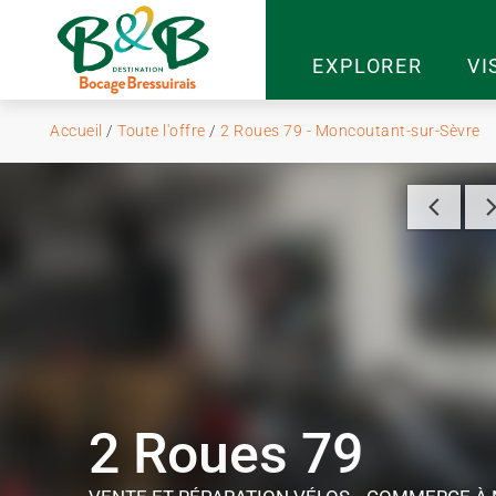
EXPLORER
VI
Accueil
/
Toute l'offre
/
2 Roues 79 - Moncoutant-sur-Sèvre
2 Roues 79