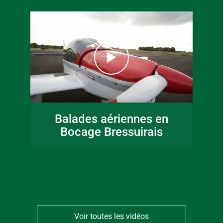
16 juin 2026
Fête de la musique
Balades aériennes en
en Bocage
Bocage Bressuirais
Bressuirais
Voir toutes les vidéos