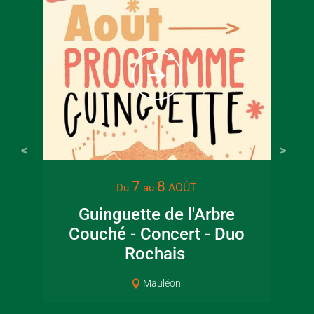
À partir
6
€
Tarif ple
7
8
AOÛT
Du
au
Guinguette de l'Arbre
Lec
Couché - Concert - Duo
jar
Rochais
Mauléon