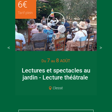
6
€
Tarif plein
7
8
AOÛT
Du
au
Lectures et spectacles au
jardin - Lecture théâtrale
Co
Clessé