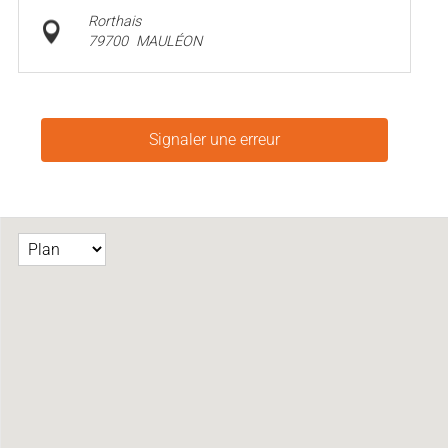
Rorthais
79700
MAULÉON
Signaler une erreur