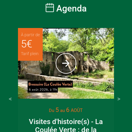
Agenda
À partir de
5
€
Tarif plein
5
6
AOÛT
Du
au
Visites d'histoire(s) - La
Coulée Verte : de la