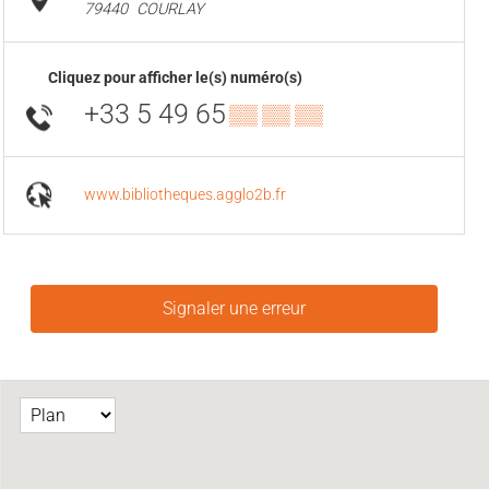
79440
COURLAY
Cliquez pour afficher le(s) numéro(s)
+33 5 49 65
▒▒ ▒▒ ▒▒
www.bibliotheques.agglo2b.fr
Signaler une erreur