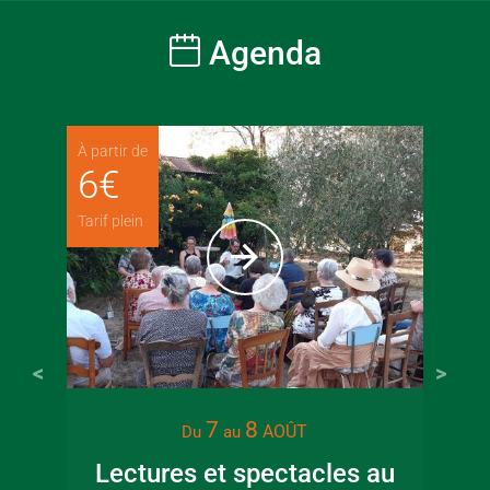
Agenda
À partir de
6
€
Tarif plein
7
8
AOÛT
Du
au
Lectures et spectacles au