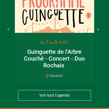
7
8
AOÛT
Du
au
Guinguette de l'Arbre
Lec
Couché - Concert - Duo
jar
Rochais
Mauléon
Voir tout l'agenda