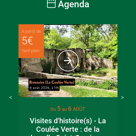
Agenda
À partir de
5
€
Tarif plein
22 juin 2026
16 juin 2
5
6
AOÛT
Du
au
Visite guidée en
Fête de la
Visites d'histoire(s) - La
canoë en Bocage
en Boc
Coulée Verte : de la
Bressuirais
Bressui