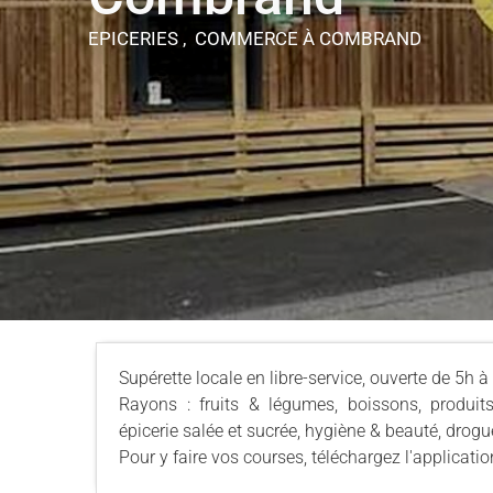
EPICERIES , COMMERCE
À COMBRAND
Supérette locale en libre-service, ouverte de 5h à
Rayons : fruits & légumes, boissons, produits l
épicerie salée et sucrée, hygiène & beauté, drogue
Pour y faire vos courses, téléchargez l'applicati