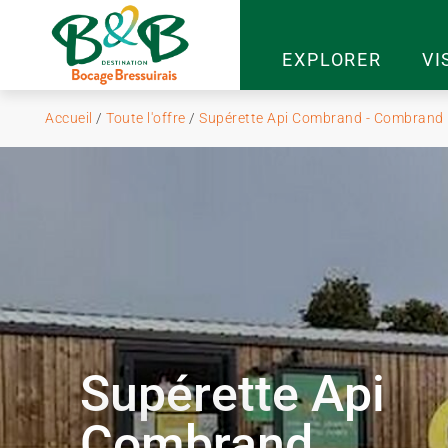
EXPLORER
VI
Accueil
/
Toute l'offre
/
Supérette Api Combrand - Combrand
Supérette Api
Combrand