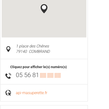
1 place des Chênes
79140
COMBRAND
Cliquez pour afficher le(s) numéro(s)
05 56 81
▒▒ ▒▒ ▒▒
api-masuperette.fr