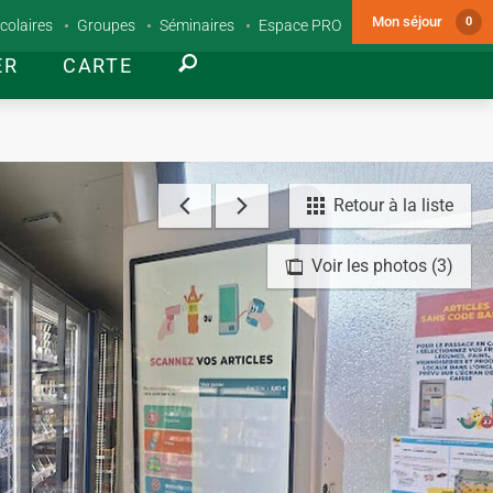
Mon séjour
0
colaires
Groupes
Séminaires
Espace PRO
ER
CARTE
Retour à la liste
Voir les photos (3)