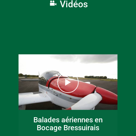
Vidéos
16 juin 2026
Fête de la musique
Balades aériennes en
en Bocage
Bocage Bressuirais
Bressuirais