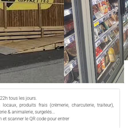
 22h tous les jours.
ocaux, produits frais (crèmerie, charcuterie, traiteur),
rie & animalerie, surgelés...
on et scanner le QR code pour entrer