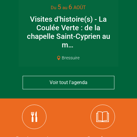
5
6
AOÛT
Du
au
Visites d'histoire(s) - La
Coulée Verte : de la
chapelle Saint-Cyprien au
m…
Bressuire
Voir tout l'agenda