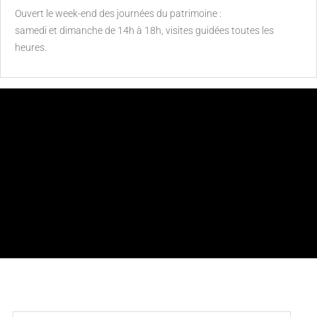
Ouvert le week-end des journées du patrimoine :
samedi et dimanche de 14h à 18h, visites guidées toutes les
heures.