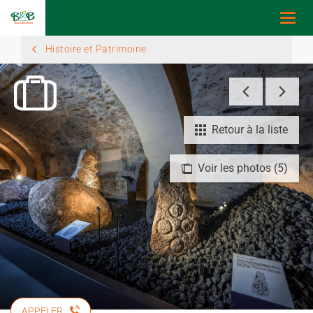
Togg
navi
Histoire et Patrimoine
Retour à la liste
Voir les photos (5)
APPELER