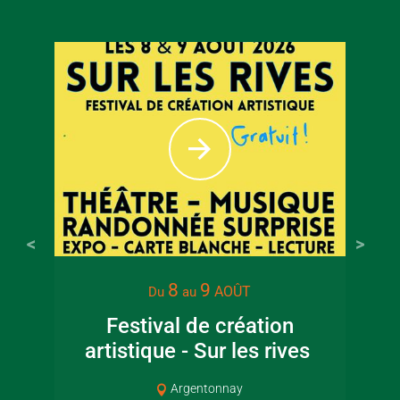
8
9
AOÛT
Du
au
Festival de création
artistique - Sur les rives
Cou
Argentonnay