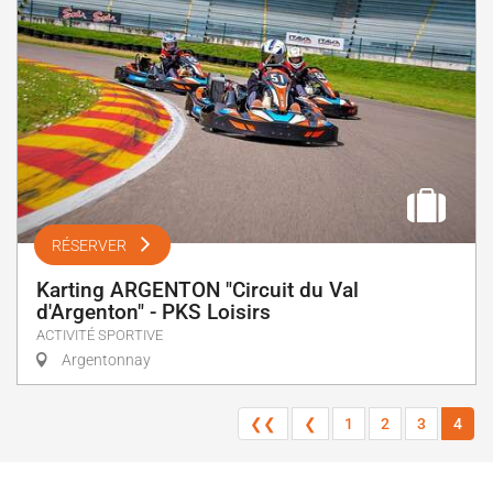
RÉSERVER
Karting ARGENTON "Circuit du Val
d'Argenton" - PKS Loisirs
ACTIVITÉ SPORTIVE
Argentonnay
❮❮
❮
1
2
3
4