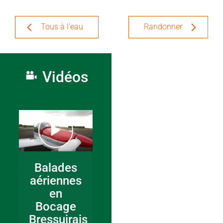
Tous à l'eau
Randonner
Vidéos
Balades
aériennes
en
Bocage
Bressuirais