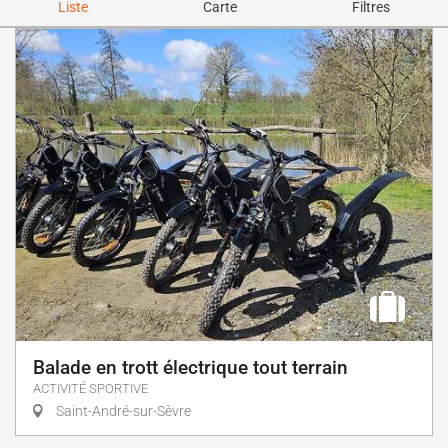
Liste
Carte
Filtres
Balade en trott électrique tout terrain
ACTIVITÉ SPORTIVE
Saint-André-sur-Sèvre