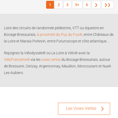
1
2
3
5+
6
❯
❯❯
Liste des circuits de randonnée pédestres, VTT ou équestre en
Bocage Bressuirais,
à proximité du Puy du Fou®
, entre Châteaux de
la Loire et Marais Poitevin, entre Futuroscope et côte atlantique...
Rejoignez la Vélodyssée® ou La Loire à Vélo® avec la
VéloFrancette®
via les
voies vertes
du Bocage Bressuirais, autour
de Bressuire, Cerizay, Argentonnay, Mauléon, Moncoutant et Nueil-
Les-Aubiers.
Les Voies Vertes