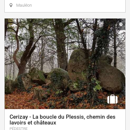
Mauléon
Cerizay - La boucle du Plessis, chemin des
lavoirs et châteaux
PÉDESTRE