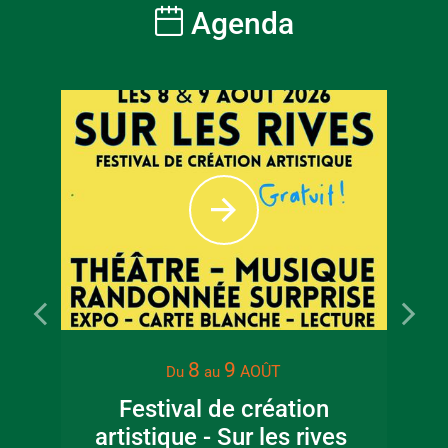
Agenda
8
9
AOÛT
Du
au
Festival de création
artistique - Sur les rives
Cou