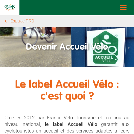
Togg
navi
Espace PRO
Devenir Accueil Vélo
Le label Accueil Vélo :
c'est quoi ?
Créé en 2012 par France Vélo Tourisme et reconnu au
niveau national,
le label Accueil Vélo
garantit aux
cyclotouristes un accueil et des services adaptés à leurs