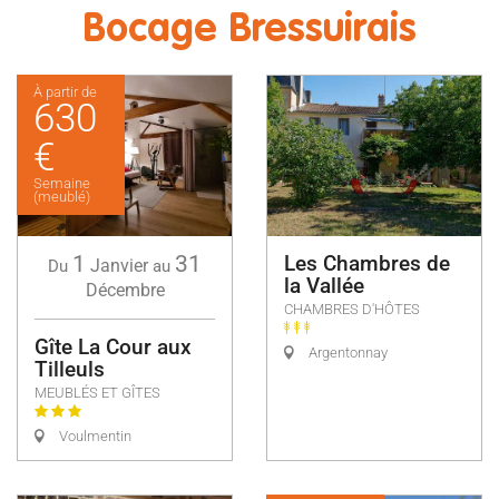
Bocage Bressuirais
À partir de
630
€
Semaine
(meublé)
1
31
Les Chambres de
Janvier
Du
au
la Vallée
Décembre
CHAMBRES D'HÔTES
Gîte La Cour aux
Argentonnay
Tilleuls
MEUBLÉS ET GÎTES
Voulmentin