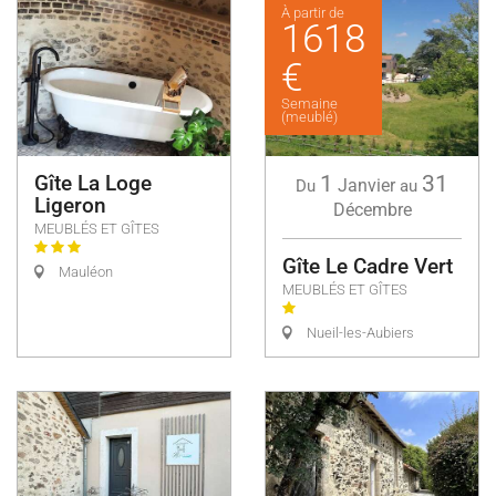
À partir de
1618
€
Semaine
(meublé)
Gîte La Loge
1
31
Janvier
Du
au
Ligeron
Décembre
MEUBLÉS ET GÎTES
Gîte Le Cadre Vert
Mauléon
MEUBLÉS ET GÎTES
Nueil-les-Aubiers