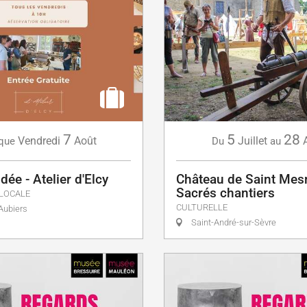
7
5
28
Vendredi
Août
Juillet
que
Du
au
dée - Atelier d'Elcy
Château de Saint Mes
Sacrés chantiers
LOCALE
CULTURELLE
Aubiers
Saint-André-sur-Sèvre