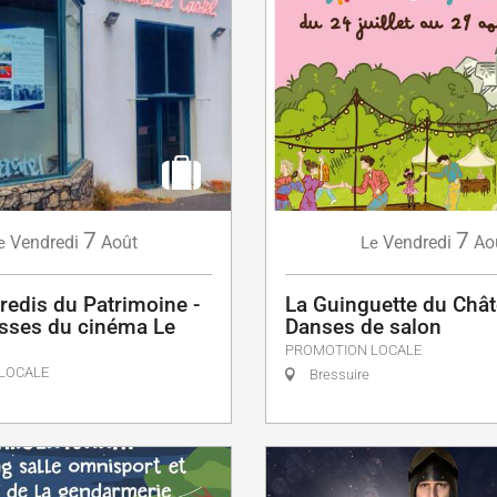
7
7
Vendredi
Août
Vendredi
Ao
e
Le
redis du Patrimoine -
La Guinguette du Chât
isses du cinéma Le
Danses de salon
PROMOTION LOCALE
LOCALE
Bressuire