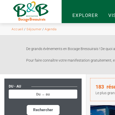
EXPLORER
VI
Accueil
/
Séjourner
/
Agenda
De grands évènements en Bocage Bressuirais ! De quoi ag
Pour faire connaître votre manifestation gratuitement, e
183
rés
DU - AU
Le plus gran
Rechercher