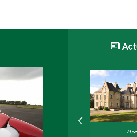
Act
16 juin 2026
28 jui