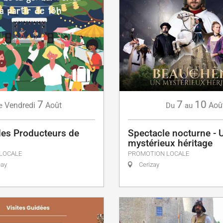
7
7
10
Vendredi
Août
Aoû
e
Du
au
es Producteurs de
Spectacle nocturne - 
mystérieux héritage
LOCALE
PROMOTION LOCALE
nay
Cerizay