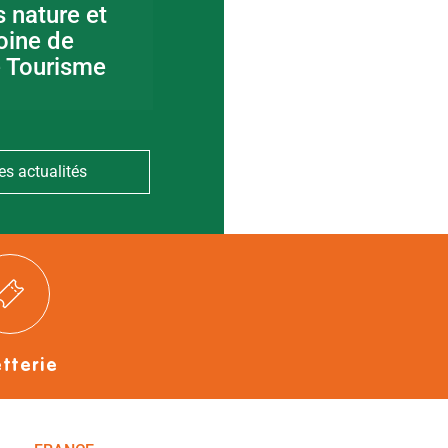
s nature et
Visite guidée en
oine de
canoë en Bocage
e Tourisme
Bressuirais
es actualités
etterie