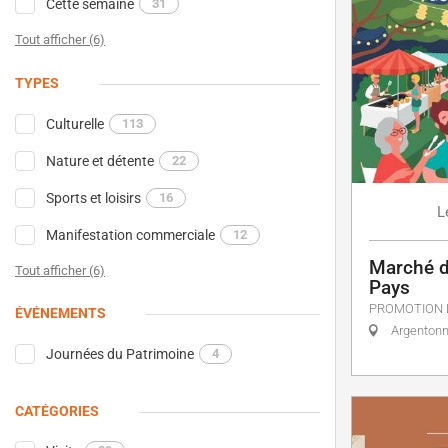
Cette semaine
31
Tout afficher (6)
TYPES
Culturelle
113
Nature et détente
22
Sports et loisirs
16
L
Manifestation commerciale
12
Marché d
Tout afficher (6)
Pays
PROMOTION 
ÉVÉNEMENTS
Argenton
Journées du Patrimoine
4
CATÉGORIES