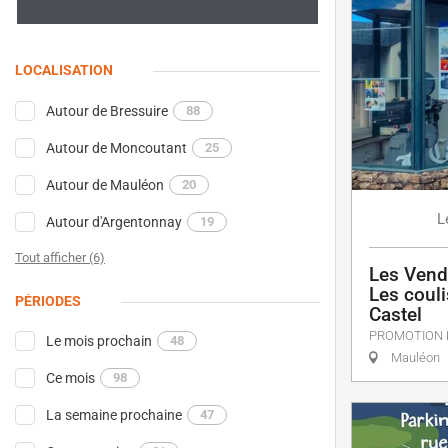
LOCALISATION
Autour de Bressuire
88
Autour de Moncoutant
25
Autour de Mauléon
20
L
Autour d'Argentonnay
19
Tout afficher (6)
Les Vend
Les coul
PÉRIODES
Castel
PROMOTION 
Le mois prochain
48
Mauléon
Ce mois
98
La semaine prochaine
47