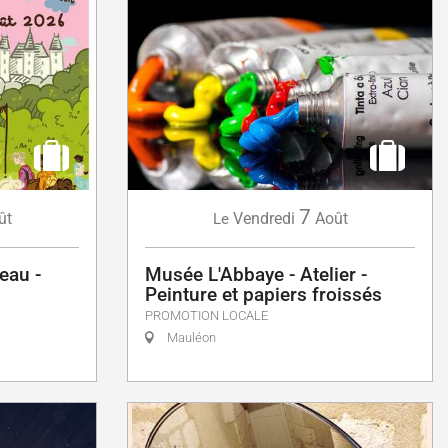
7
ût
Vendredi
Août
Le
eau -
Musée L'Abbaye - Atelier -
Peinture et papiers froissés
PROMOTION LOCALE
Mauléon