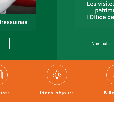
Fête de la musique
Les visite
en Bocage
patrim
Bressuirais
l'Office d
ressuirais
Voir toutes l
ures
Idées séjours
Bill