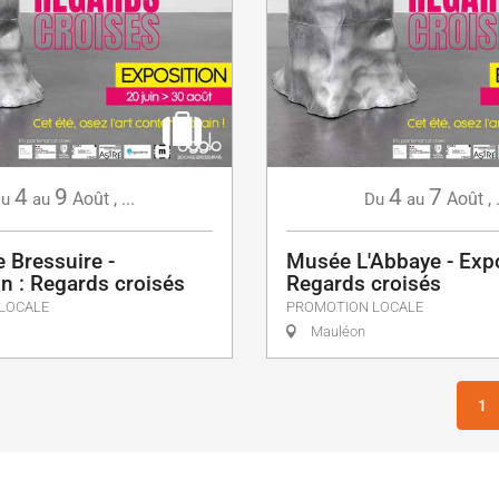
4
9
4
7
Août
,
...
Août
,
u
au
Du
au
 Bressuire -
Musée L'Abbaye - Expo
n : Regards croisés
Regards croisés
LOCALE
PROMOTION LOCALE
Mauléon
1