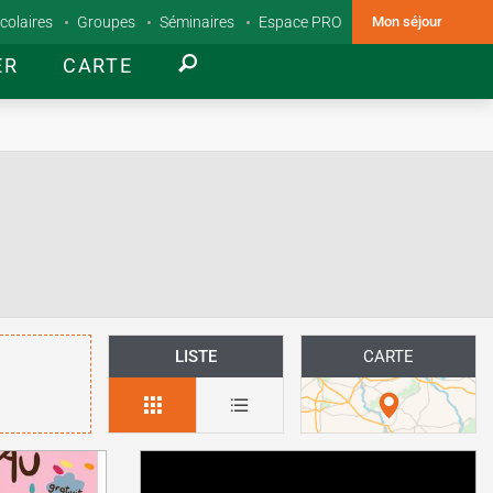
colaires
Groupes
Séminaires
Espace PRO
Mon séjour
ER
CARTE
LISTE
CARTE