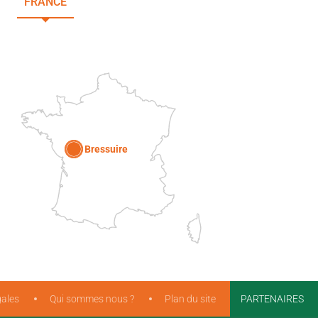
FRANCE
NOUVELLE-AQUITAINE
DEUX-SÈVRES
Paris
Bressuire
ales
Qui sommes nous ?
Plan du site
PARTENAIRES