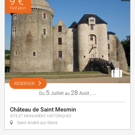
9 €
Tarif plein
RÉSERVER
5
28
Juillet
Août
,
...
Du
au
Château de Saint Mesmin
SITE ET MONUMENT HISTORIQUES
Saint-André-sur-Sèvre