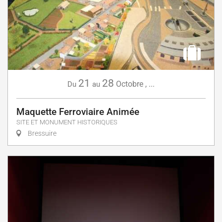
21
28
Octobre
,
...
Du
au
Maquette Ferroviaire Animée
SITE ET MONUMENT HISTORIQUES
Bressuire