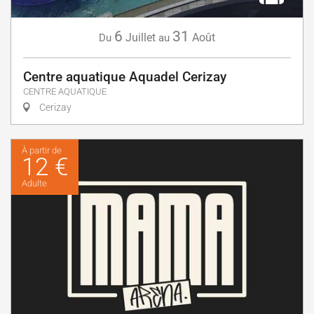
6
31
Juillet
Août
Du
au
Centre aquatique Aquadel Cerizay
CENTRE AQUATIQUE
Cerizay
À partir de
12 €
Adulte