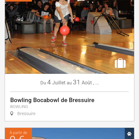
4
31
Juillet
Août
,
...
Du
au
Bowling Bocabowl de Bressuire
BOWLING
Bressuire
À partir de