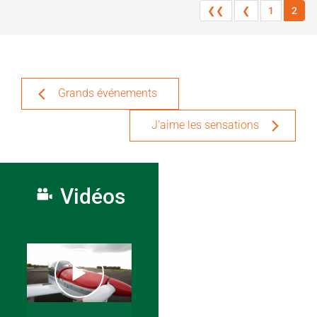
❮❮
❮
1
2
Grands événements
J'aime les sensations
Vidéos