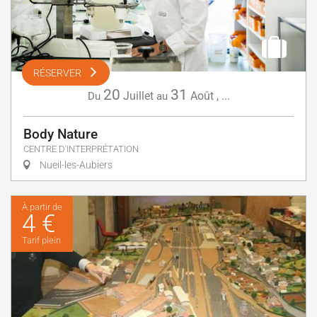
RÉSERVER
20
31
Juillet
Août
,
...
Du
au
Body Nature
CENTRE D'INTERPRÉTATION
Nueil-les-Aubiers
À partir de
4 €
Tarif plein