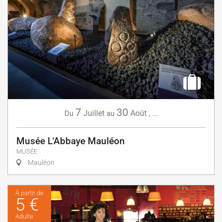
7
30
Juillet
Août
,
...
Du
au
Musée L'Abbaye Mauléon
MUSÉE
Mauléon
À partir de
5 €
Adulte