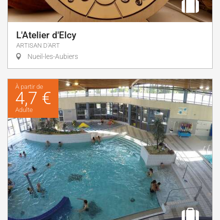
L'Atelier d'Elcy
ARTISAN D'ART
Nueil-les-Aubiers
À partir de
4,7 €
Adulte