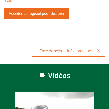
mail
.
Accéder au logiciel pour déclarer
Taxe de séjour : infos pratiques
Vidéos