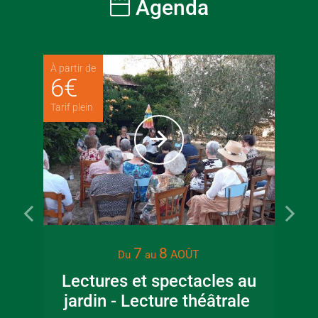
Agenda
À partir de
6
€
Tarif plein
7
8
AOÛT
Du
au
Lectures et spectacles au
jardin - Lecture théâtrale
Co