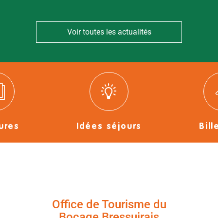
Voir toutes les actualités
ures
Idées séjours
Bill
Office de Tourisme du
Bocage Bressuirais