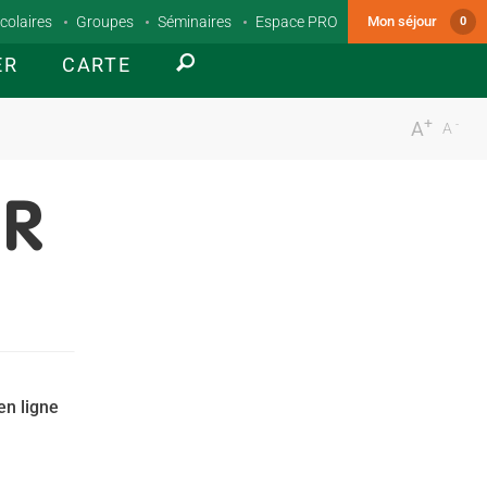
colaires
Groupes
Séminaires
Espace PRO
Mon séjour
0
ER
CARTE
+
-
A
A
UR
en ligne