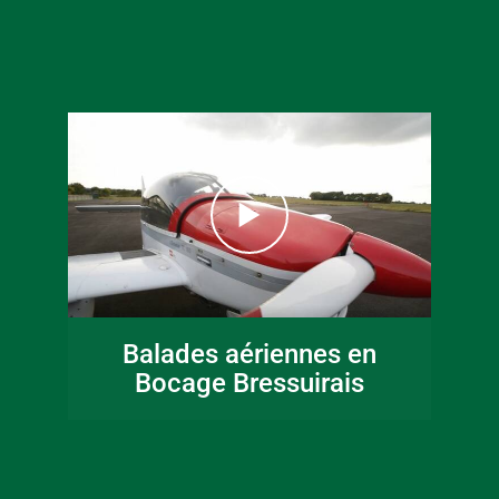
16 juin 2026
Fête de la musique
Balades aériennes en
en Bocage
Bocage Bressuirais
Bressuirais