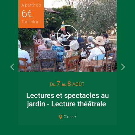
À partir de
6
€
Tarif plein
7
8
AOÛT
Du
au
Lectures et spectacles au
jardin - Lecture théâtrale
Co
Clessé