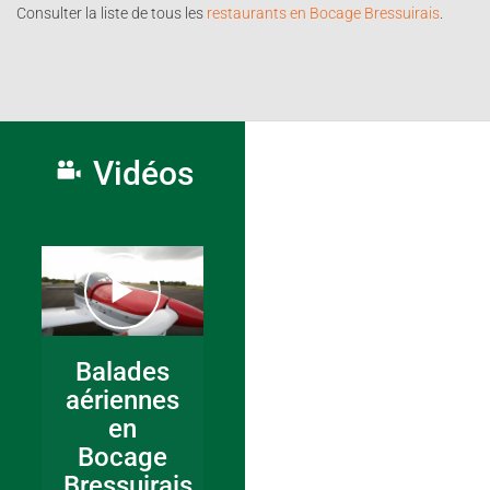
Consulter la liste de tous les
restaurants en Bocage Bressuirais
.
Vidéos
Balades
aériennes
en
Bocage
Bressuirais