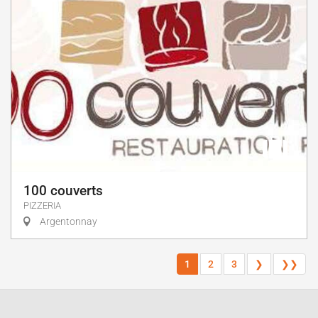
100 couverts
PIZZERIA
Argentonnay
1
2
3
❯
❯❯