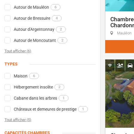
Autour de Mauléon
6
Autour de Bressuire
4
Chambre 
Chardonn
Autour d'Argentonnay
2
Mauléon
Autour de Moncoutant
2
Tout afficher (6)
TYPES
Maison
6
Hébergement insolite
2
Cabane dans les arbres
1
Châteaux et demeures de prestige
1
Tout afficher (5)
CAPACITÉS CHAMBRES