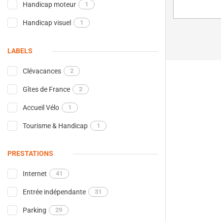
Handicap moteur
1
Handicap visuel
1
LABELS
Clévacances
2
Gîtes de France
2
Accueil Vélo
1
Tourisme & Handicap
1
PRESTATIONS
Internet
41
Entrée indépendante
31
Parking
29