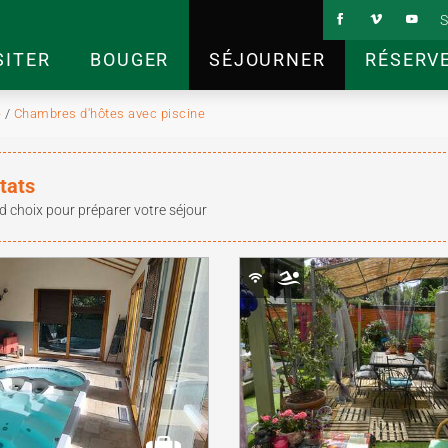
S
SITER
BOUGER
SÉJOURNER
RÉSERV
e
/
Chambres d'hôtes avec piscine
tats
d choix pour préparer votre séjour