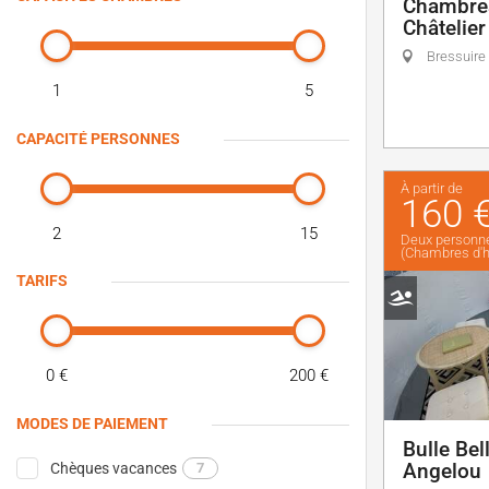
Chambres
Châtelier
Bressuire
1
5
CAPACITÉ PERSONNES
À partir de
160 
2
15
Deux personn
(Chambres d'h
TARIFS
0 €
200 €
MODES DE PAIEMENT
Bulle Bel
Angelou
Chèques vacances
7