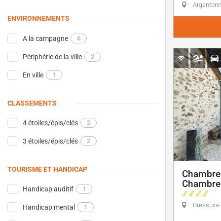
Argenton
ENVIRONNEMENTS
A la campagne
6
Périphérie de la ville
2
En ville
1
CLASSEMENTS
4 étoiles/épis/clés
2
3 étoiles/épis/clés
2
TOURISME ET HANDICAP
Chambres
Chambre
Handicap auditif
1
Bressuire
Handicap mental
1