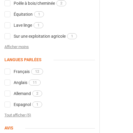
Poêle à bois/cheminée
2
Équitation
1
Lave linge
1
Sur une exploitation agricole
1
Afficher moins
LANGUES PARLÉES
Français
12
Anglais
11
Allemand
2
Espagnol
1
Tout afficher (5)
AVIS