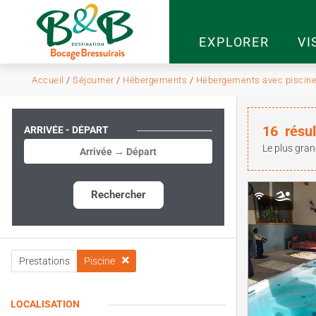
EXPLORER
VI
Accueil
/
Séjourner
/
Hébergements
/
Hébergements avec piscin
16
résul
ARRIVÉE - DÉPART
Le plus gran
Rechercher
Prestations
Piscine
LOCALISATION