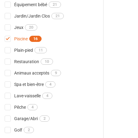
Équipement bébé
21
Jardin/Jardin Clos
21
Jeux
20
Piscine
16
Plain-pied
11
Restauration
10
Animaux acceptés
9
Spa et bien-être
4
Lave-vaisselle
4
Pêche
4
Garage/Abri
2
Golf
2