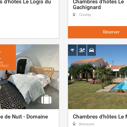
 d'hôtes Le Logis du
Chambres d'hôtes Le
Gachignard
Courlay
Réserver
€
es
ôtes)
le de Nuit - Domaine
Chambres d'hôtes Le 
Bressuire