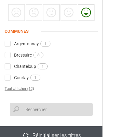
COMMUNES
Argentonnay
1
Bressuire
3
Chanteloup
1
Courlay
1
Tout afficher (12)
Réinitialiser les filtres