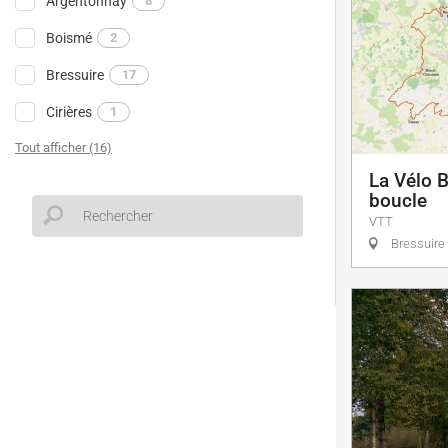
Argentonnay
8
Boismé
2
Bressuire
17
Cirières
1
Tout afficher (16)
La Vélo B
boucle
VTT
Bressuire