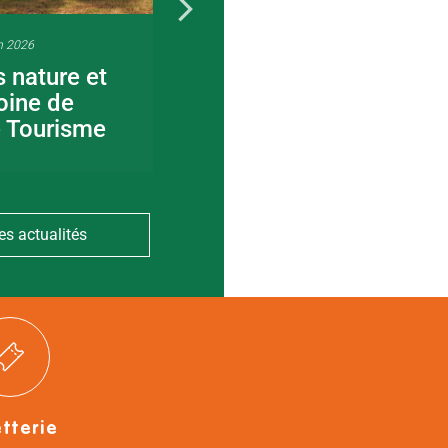
n 2026
22 juin 2026
s nature et
Visite guidée en
oine de
canoë en Bocage
e Tourisme
Bressuirais
es actualités
etterie