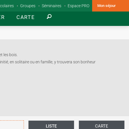
colaires
Groupes
Séminaires
Espace PRO
Mon séjour
ER
CARTE
t les bois.
ié, en solitaire ou en famille, y trouvera son bonheur
LISTE
CARTE