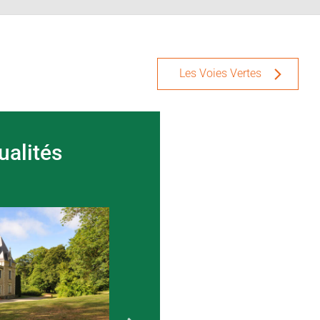
Les Voies Vertes
ualités