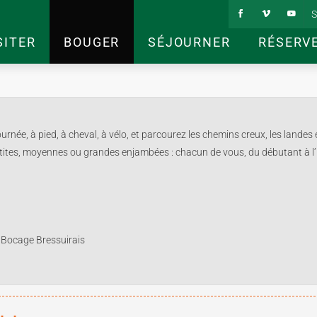
S
SITER
BOUGER
SÉJOURNER
RÉSERV
née, à pied, à cheval, à vélo, et parcourez les chemins creux, les landes e
tes, moyennes ou grandes enjambées : chacun de vous, du débutant à l’init
 Bocage Bressuirais