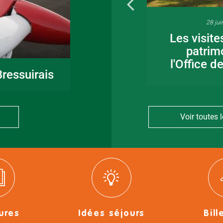
16 juin 2026
28 jui
Fête de la musique
Les visite
en Bocage
patrim
Bressuirais
l'Office d
ressuirais
Voir toutes l
ures
Idées séjours
Bill