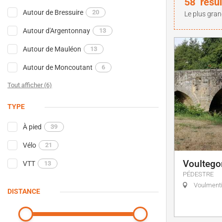
58
résul
Autour de Bressuire
20
Le plus gran
Autour d'Argentonnay
13
Autour de Mauléon
13
Autour de Moncoutant
6
Tout afficher (6)
TYPE
À pied
39
Vélo
21
Voultego
VTT
13
PÉDESTRE
Voulment
DISTANCE