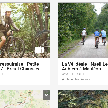
ressuiraise - Petite
La Vélidéale - Nueil-Le
°7 : Breuil-Chaussée
Aubiers à Mauléon
STE
CYCLOTOURISTE
Nueil-les-Aubiers