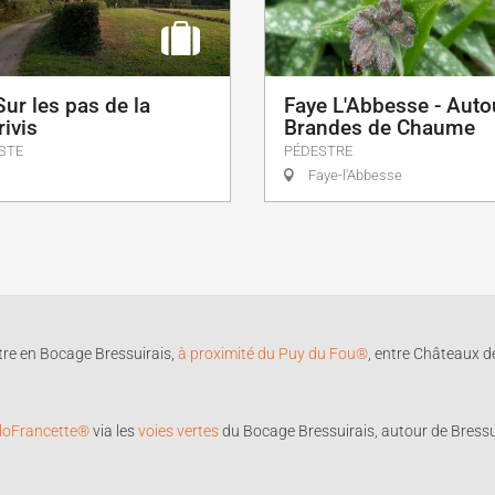
Sur les pas de la
Faye L'Abbesse - Auto
ivis
Brandes de Chaume
STE
PÉDESTRE
Faye-l'Abbesse
tre en Bocage Bressuirais,
à proximité du Puy du Fou®
, entre Châteaux de
loFrancette®
via les
voies vertes
du Bocage Bressuirais, autour de Bressu