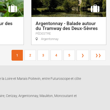
ur des
Argentonnay - Balade autour
du Tramway des Deux-Sèvres
PÉDESTRE
Argentonnay
1
2
3
4
5
❯
❯❯
 la Loire et Marais Poitevin, entre Futuroscope et côte
ire, Cerizay, Argentonnay, Mauléon, Moncoutant et