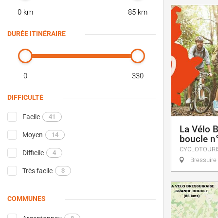
0 km
85 km
DURÉE ITINÉRAIRE
0
330
DIFFICULTÉ
Facile
41
La Vélo B
Moyen
14
boucle n
CYCLOTOURI
Difficile
4
Bressuire
Très facile
3
COMMUNES